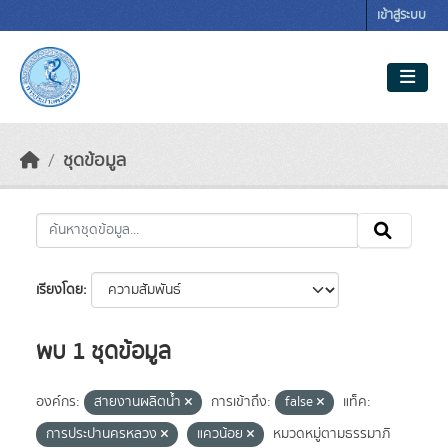
Skip to main content
เข้าสู่ระบบ
ชุดข้อมูล
เรียงโดย
พบ 1 ชุดข้อมูล
องค์กร:
สายงานผลิตน้ำ
การเข้าถึง:
false
แท็ค:
การประปานครหลวง
แควน้อย
หมวดหมู่ตามธรรมาภิ