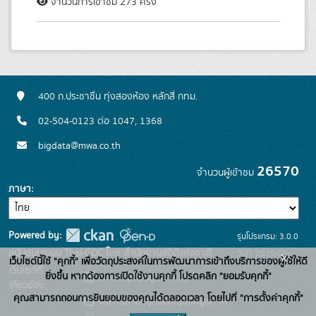
จำนวนการเข้าชม 273 ครั้ง
400 ถ.ประชาชื่น ทุ่งสองห้อง หลักสี่ กทม.
02-504-0123 ต่อ 1047, 1368
bigdata@mwa.co.th
26570
จำนวนผู้เข้าชม
ภาษา
Powered by:
รุ่นโปรแกรม: 3.0.0
สนับสนุนระบบ Thai-GDC โดย สำนักงานสถิติแห่งชาติ
วันที่: 2025-06-
x
เว็บไซต์นี้ใช้ "คุกกี้" เพื่อวัตถุประสงค์ในการพัฒนาการเข้าถึงบริการของผู้ใช้ให้ดี
เว็บไซต์ที่
10
ยิ่งขึ้น หากต้องการเปิดใช้งานคุกกี้ โปรดคลิก "ยอมรับคุกกี้"
ระบบบัญชีข้อมูลภาครัฐ
เกี่ยวข้อง:
คุณสามารถถอนการยินยอมของคุณได้ตลอดเวลา โดยไปที่ "การตั้งค่าคุกกี้"
บริการนามานุกรมบัญชีข้อมูลภาค