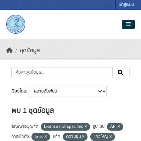
Skip to main content
เข้าสู่ระบบ
ชุดข้อมูล
เรียงโดย
พบ 1 ชุดข้อมูล
สัญญาอนุญาต:
License not specified
รูปแบบ:
API
การเข้าถึง:
false
แท็ค:
ความขุ่น
แควใหญ่