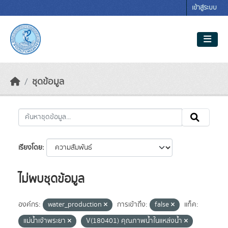
Skip to main content
เข้าสู่ระบบ
ชุดข้อมูล
เรียงโดย
ไม่พบชุดข้อมูล
องค์กร:
water_production
การเข้าถึง:
false
แท็ค:
แม่น้ำเจ้าพระยา
V(180401) คุณภาพน้ำในแหล่งน้ำ