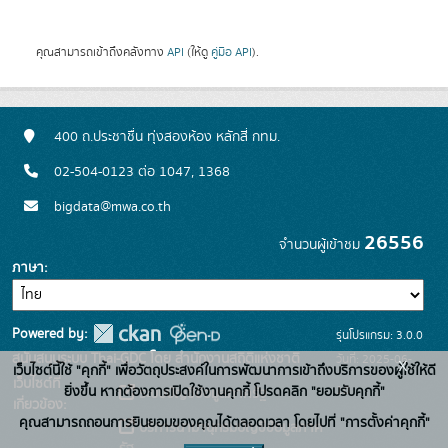
คุณสามารถเข้าถึงคลังทาง
API
(ให้ดู
คู่มือ API
).
400 ถ.ประชาชื่น ทุ่งสองห้อง หลักสี่ กทม.
02-504-0123 ต่อ 1047, 1368
bigdata@mwa.co.th
26556
จำนวนผู้เข้าชม
ภาษา
Powered by:
รุ่นโปรแกรม: 3.0.0
สนับสนุนระบบ Thai-GDC โดย สำนักงานสถิติแห่งชาติ
วันที่: 2025-06-
x
เว็บไซต์นี้ใช้ "คุกกี้" เพื่อวัตถุประสงค์ในการพัฒนาการเข้าถึงบริการของผู้ใช้ให้ดี
เว็บไซต์ที่
10
ยิ่งขึ้น หากต้องการเปิดใช้งานคุกกี้ โปรดคลิก "ยอมรับคุกกี้"
ระบบบัญชีข้อมูลภาครัฐ
เกี่ยวข้อง:
คุณสามารถถอนการยินยอมของคุณได้ตลอดเวลา โดยไปที่ "การตั้งค่าคุกกี้"
บริการนามานุกรมบัญชีข้อมูลภาค