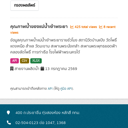
กรองผลลัพธ์
คุณภาพน้ำของแม่น้ำเจ้าพระยา
425 total views
8 recent
views
ข้อมูลคุณภาพน้ำแม่น้ำเจ้าพระยารายชั่วโมง สถานีวัดบ้านแป้ง วัดโพธิ์
แตงเหนือ สำแล วัดมะขาม สะพานพระนั่งเกล้า สะพานพระพุทธยอดฟ้า
คลองลัดโพธิ์ การท่าเรือ โรงไฟฟ้าพระนครใต้
API
CSV
XLSX
สายงานผลิตน้ำ
13 กรกฎาคม 2569
คุณสามารถเข้าถึงคลังทาง
API
(ให้ดู
คู่มือ API
).
400 ถ.ประชาชื่น ทุ่งสองห้อง หลักสี่ กทม.
02-504-0123 ต่อ 1047, 1368