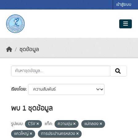
Skip to main content
เข้าสู่ระบบ
ชุดข้อมูล
เรียงโดย
พบ 1 ชุดข้อมูล
รูปแบบ:
CSV
แท็ค:
ความขุ่น
แม่กลอง
แควใหญ่
การประปานครหลวง