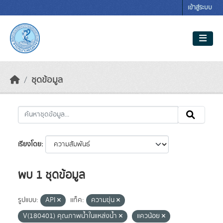
Skip to main content
เข้าสู่ระบบ
ชุดข้อมูล
เรียงโดย
พบ 1 ชุดข้อมูล
รูปแบบ:
API
แท็ค:
ความขุ่น
V(180401) คุณภาพน้ำในแหล่งน้ำ
แควน้อย