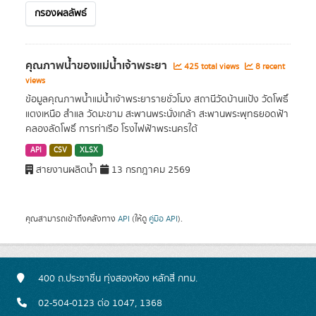
กรองผลลัพธ์
คุณภาพน้ำของแม่น้ำเจ้าพระยา
425 total views
8 recent
views
ข้อมูลคุณภาพน้ำแม่น้ำเจ้าพระยารายชั่วโมง สถานีวัดบ้านแป้ง วัดโพธิ์
แตงเหนือ สำแล วัดมะขาม สะพานพระนั่งเกล้า สะพานพระพุทธยอดฟ้า
คลองลัดโพธิ์ การท่าเรือ โรงไฟฟ้าพระนครใต้
API
CSV
XLSX
สายงานผลิตน้ำ
13 กรกฎาคม 2569
คุณสามารถเข้าถึงคลังทาง
API
(ให้ดู
คู่มือ API
).
400 ถ.ประชาชื่น ทุ่งสองห้อง หลักสี่ กทม.
02-504-0123 ต่อ 1047, 1368