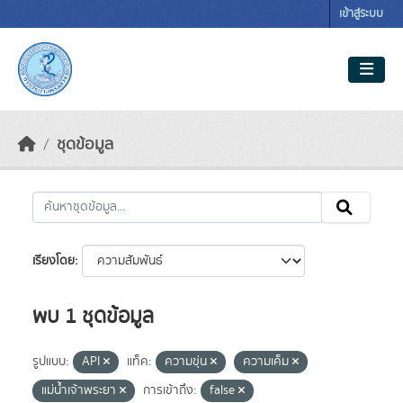
Skip to main content
เข้าสู่ระบบ
ชุดข้อมูล
เรียงโดย
พบ 1 ชุดข้อมูล
รูปแบบ:
API
แท็ค:
ความขุ่น
ความเค็ม
แม่น้ำเจ้าพระยา
การเข้าถึง:
false