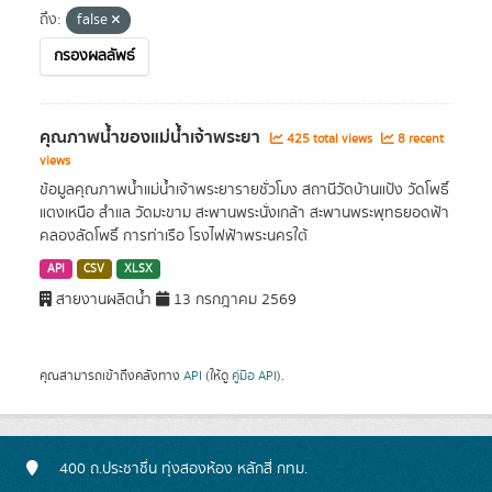
ถึง:
false
กรองผลลัพธ์
คุณภาพน้ำของแม่น้ำเจ้าพระยา
425 total views
8 recent
views
ข้อมูลคุณภาพน้ำแม่น้ำเจ้าพระยารายชั่วโมง สถานีวัดบ้านแป้ง วัดโพธิ์
แตงเหนือ สำแล วัดมะขาม สะพานพระนั่งเกล้า สะพานพระพุทธยอดฟ้า
คลองลัดโพธิ์ การท่าเรือ โรงไฟฟ้าพระนครใต้
API
CSV
XLSX
สายงานผลิตน้ำ
13 กรกฎาคม 2569
คุณสามารถเข้าถึงคลังทาง
API
(ให้ดู
คู่มือ API
).
400 ถ.ประชาชื่น ทุ่งสองห้อง หลักสี่ กทม.