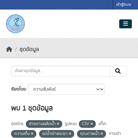
Skip to main content
เข้าสู่ระบบ
ชุดข้อมูล
เรียงโดย
พบ 1 ชุดข้อมูล
องค์กร:
สายงานผลิตน้ำ
รูปแบบ:
CSV
แท็ค:
ความเค็ม
แม่น้ำเจ้าพระยา
คุณภาพน้ำ
การเข้า