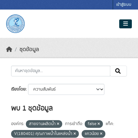
Skip to main content
เข้าสู่ระบบ
ชุดข้อมูล
เรียงโดย
พบ 1 ชุดข้อมูล
องค์กร:
สายงานผลิตน้ำ
การเข้าถึง:
false
แท็ค:
V(180401) คุณภาพน้ำในแหล่งน้ำ
แควน้อย