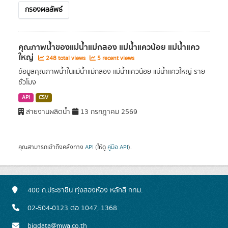
กรองผลลัพธ์
คุณภาพน้ำของแม่น้ำแม่กลอง แม่น้ำแควน้อย แม่น้ำแคว
ใหญ่
248 total views
5 recent views
ข้อมูลคุณภาพน้ำในแม่น้ำแม่กลอง แม่น้ำแควน้อย แม่น้ำแควใหญ่ ราย
ชั่วโมง
API
CSV
สายงานผลิตน้ำ
13 กรกฎาคม 2569
คุณสามารถเข้าถึงคลังทาง
API
(ให้ดู
คู่มือ API
).
400 ถ.ประชาชื่น ทุ่งสองห้อง หลักสี่ กทม.
02-504-0123 ต่อ 1047, 1368
bigdata@mwa.co.th