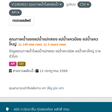
V(180401) คุณภาพน้ำในแหล่งน้ำ
รูปแบบ:
CSV
API
กรองผลลัพธ์
คุณภาพน้ำของแม่น้ำแม่กลอง แม่น้ำแควน้อย แม่น้ำแคว
ใหญ่
248 total views
5 recent views
ข้อมูลคุณภาพน้ำในแม่น้ำแม่กลอง แม่น้ำแควน้อย แม่น้ำแควใหญ่ ราย
ชั่วโมง
API
CSV
สายงานผลิตน้ำ
13 กรกฎาคม 2569
คุณสามารถเข้าถึงคลังทาง
API
(ให้ดู
คู่มือ API
).
400 ถ.ประชาชื่น ทุ่งสองห้อง หลักสี่ กทม.