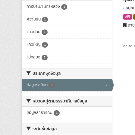
การประปานครหลวง
1
ข้อมูล
API
ความขุ่น
1
สาย
แควน้อย
1
แควใหญ่
1
คุณสาม
แม่กลอง
1
ประเภทชุดข้อมูล
ข้อมูลระเบียน
x
1
หมวดหมู่ตามธรรมาภิบาลข้อมูล
ข้อมูลสาธารณะ
1
ระดับชั้นข้อมูล