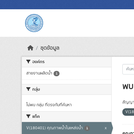
Skip to main content
ชุดข้อมูล
องค์กร
สายงานผลิตน้ำ
1
พบ 
กลุ่ม
สัญญา
ไม่พบ กลุ่ม ที่ตรงกับที่ค้นหา
V(18
แท็ค
V(180401) คุณภาพน้ำในแหล่งน้ำ
x
1
คุณภา