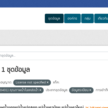
ชุดข้อมูล
องค์กร
กลุ่ม
เกี่ยวกับ
1 ชุดข้อมูล
อนุญาต:
License not specified
แท็ค:
0401) คุณภาพน้ำในแหล่งน้ำ
ประเภทชุดข้อมูล:
ข้อมูลระเบียน
การเข้าถึ
พน้ำของแม่น้ำแม่กลอง แม่น้ำแควน้อย แม่น้ำแควใหญ่
248 total view