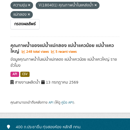
ความขุ่น
V(180401) คุณภาพน้ำในแหล่งน้ำ
แม่กลอง
กรองผลลัพธ์
คุณภาพน้ำของแม่น้ำแม่กลอง แม่น้ำแควน้อย แม่น้ำแคว
ใหญ่
248 total views
5 recent views
ข้อมูลคุณภาพน้ำในแม่น้ำแม่กลอง แม่น้ำแควน้อย แม่น้ำแควใหญ่ ราย
ชั่วโมง
API
CSV
สายงานผลิตน้ำ
13 กรกฎาคม 2569
คุณสามารถเข้าถึงคลังทาง
API
(ให้ดู
คู่มือ API
).
400 ถ.ประชาชื่น ทุ่งสองห้อง หลักสี่ กทม.