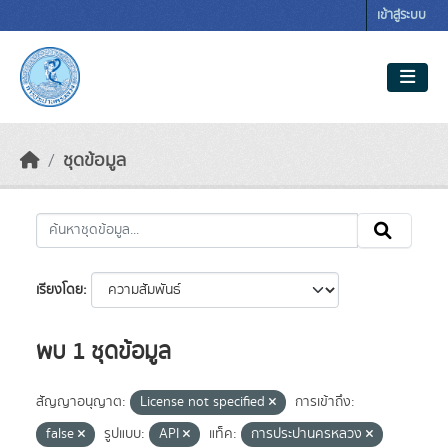
Skip to main content
เข้าสู่ระบบ
ชุดข้อมูล
เรียงโดย
พบ 1 ชุดข้อมูล
สัญญาอนุญาต:
License not specified
การเข้าถึง:
false
รูปแบบ:
API
แท็ค:
การประปานครหลวง