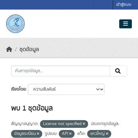
Skip to main content
เข้าสู่ระบบ
ชุดข้อมูล
เรียงโดย
พบ 1 ชุดข้อมูล
สัญญาอนุญาต:
License not specified
ประเภทชุดข้อมูล:
ข้อมูลระเบียน
รูปแบบ:
API
แท็ค:
แควใหญ่